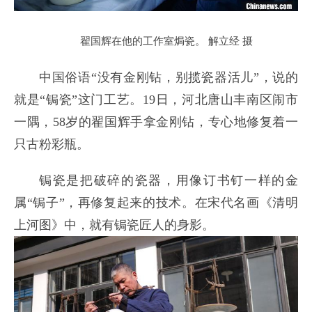
翟国辉在他的工作室焗瓷。 解立经 摄
中国俗语“没有金刚钻，别揽瓷器活儿”，说的
就是“锔瓷”这门工艺。19日，河北唐山丰南区闹市
一隅，58岁的翟国辉手拿金刚钻，专心地修复着一
只古粉彩瓶。
锔瓷是把破碎的瓷器，用像订书钉一样的金
属“锔子”，再修复起来的技术。在宋代名画《清明
上河图》中，就有锔瓷匠人的身影。