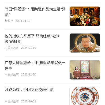
韩国“洋景漂”：用陶瓷作品为生活“添
彩”
新华社
2024-01-10
他的指纹几乎磨平 只为练就“微米
级”的触觉
中国好故事
2024-01-10
广彩大师翟惠玲：不服输 45年就做一
件事
中国好故事
2023-12-20
以瓷为媒，中阿文化交融生彩
中国好故事
2023-10-09