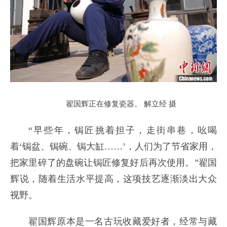
翟国辉正在修复瓷器。 解立经 摄
“早些年，锔匠挑着担子，走街串巷，吆喝
着‘锔盆、锔碗、锔大缸……’，人们为了节省家用，
把家里碎了的盘碗让锔匠修复好后再次使用。”翟国
辉说，随着生活水平提高，这项技艺逐渐淡出大众
视野。
翟国辉原本是一名古玩收藏爱好者，经常与藏