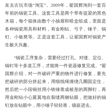
友去古玩市场“淘宝”。2009年，翟国辉淘到一套百
年前的锔瓷工具。这套工具是两个带有提梁的黑色
木箱，每个箱体由数个小抽屉和暗盒组成，里面是
各种锔瓷用具和材料，有金刚钻、弓子、锤子、锔
钉、小板凳等。正是这套工具，让翟国辉对锔瓷产
生极大兴趣。
“锔瓷工序复杂，需要经过打孔、对缝、定位、
锔钉等十多道工序，才能将一件瓷器修复完成。”翟
国辉介绍，对一件破碎严重的物件进行修复，要先
把破碎的部分拼起来，用细线绳缠绕几圈固定住，
然后把一小段铜丝用小铁锤凿成棱形的两脚钉，再
用金刚钻小心翼翼地在裂缝两侧钻眼，把做好的锔
钉放在钻眼中，用小锤子轻轻凿，镶嵌进去。