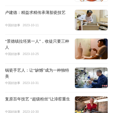
卢建德：精益求精传承薄胎瓷技艺
中国好故事
2023-10-11
“景德镇拉坯第一人”，收徒只要三种
人
中国好故事
2023-10-25
锔瓷手艺人：让“缺憾”成为一种独特
美
中国好故事
2023-10-31
复原百年技艺 “超级粉丝”让漳窑重生
中国好故事
2023-10-30