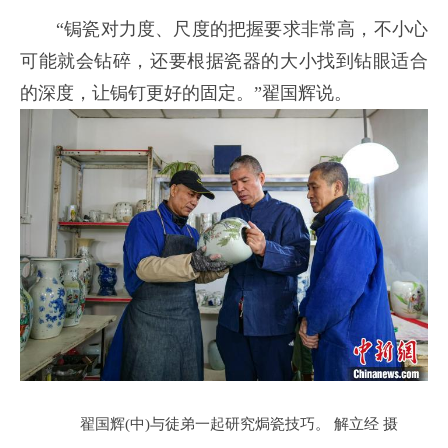
“锔瓷对力度、尺度的把握要求非常高，不小心
可能就会钻碎，还要根据瓷器的大小找到钻眼适合
的深度，让锔钉更好的固定。”翟国辉说。
翟国辉(中)与徒弟一起研究焗瓷技巧。 解立经 摄