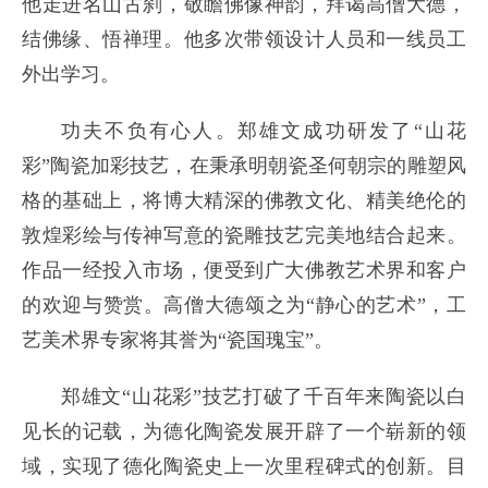
他走进名山古刹，敬瞻佛像神韵，拜谒高僧大德，
结佛缘、悟禅理。他多次带领设计人员和一线员工
外出学习。
功夫不负有心人。郑雄文成功研发了“山花
彩”陶瓷加彩技艺，在秉承明朝瓷圣何朝宗的雕塑风
格的基础上，将博大精深的佛教文化、精美绝伦的
敦煌彩绘与传神写意的瓷雕技艺完美地结合起来。
作品一经投入市场，便受到广大佛教艺术界和客户
的欢迎与赞赏。高僧大德颂之为“静心的艺术”，工
艺美术界专家将其誉为“瓷国瑰宝”。
郑雄文“山花彩”技艺打破了千百年来陶瓷以白
见长的记载，为德化陶瓷发展开辟了一个崭新的领
域，实现了德化陶瓷史上一次里程碑式的创新。目