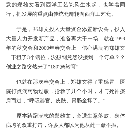
意的郑雄文看到西洋工艺瓷风生水起，也学着同
行，把发展的重点由传统瓷雕转向西洋工艺瓷。
于是，郑雄文投入大量资金添置新设备，投入
大量人力开发新产品，准备再大干一场。就在1999
年的秋交会和2000年春交会上，信心满满的郑雄文
一下租了3个馆位，没想到竟然没接到一个订单？？
创业之路突然来了“180°急转弯”。
也就在那次春交会上，郑雄文得了重感冒，医
院打点滴药物过敏，抢救了几个小时，才与死神擦
肩而过，“呼吸器官、皮肤、胃肠全坏了。”
原本踌躇满志的郑雄文，突遭生意落败、身体
病垮的双重打击，许多人都以为他从此一蹶不振。