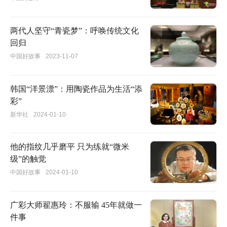
两代人坚守“青瓷梦”：呼唤传统文化
回归
中国好故事
2023-11-07
韩国“洋景漂”：用陶瓷作品为生活“添
彩”
新华社
2024-01-10
他的指纹几乎磨平 只为练就“微米
级”的触觉
中国好故事
2024-01-10
广彩大师翟惠玲：不服输 45年就做一
件事